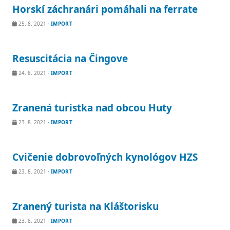
Horskí záchranári pomáhali na ferrate
25. 8. 2021
·
IMPORT
Resuscitácia na Čingove
24. 8. 2021
·
IMPORT
Zranená turistka nad obcou Huty
23. 8. 2021
·
IMPORT
Cvičenie dobrovoľných kynológov HZS
23. 8. 2021
·
IMPORT
Zranený turista na Kláštorisku
23. 8. 2021
·
IMPORT