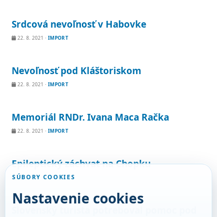
Srdcová nevoľnosť v Habovke
22. 8. 2021
·
IMPORT
Nevoľnosť pod Kláštoriskom
22. 8. 2021
·
IMPORT
Memoriál RNDr. Ivana Maca Račka
22. 8. 2021
·
IMPORT
Epileptický záchvat na Chopku
SÚBORY COOKIES
22. 8. 2021
·
IMPORT
Nastavenie cookies
Slovenský turista potreboval pomoc pod