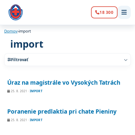
18 300
Volanie:
Domov
›
import
import
Filtrovať
Zoznam článkov
Úraz na magistrále vo Vysokých Tatrách
25. 8. 2021
·
IMPORT
Poranenie predlaktia pri chate Pieniny
25. 8. 2021
·
IMPORT