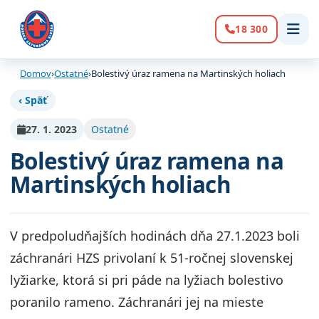
18 300
Volanie:
Domov
›
Ostatné
›
Bolestivý úraz ramena na Martinských holiach
‹ Späť
27. 1. 2023
Ostatné
Bolestivý úraz ramena na
Martinských holiach
V predpoludňajších hodinách dňa 27.1.2023 boli
záchranári HZS privolaní k 51-ročnej slovenskej
lyžiarke, ktorá si pri páde na lyžiach bolestivo
poranilo rameno. Záchranári jej na mieste