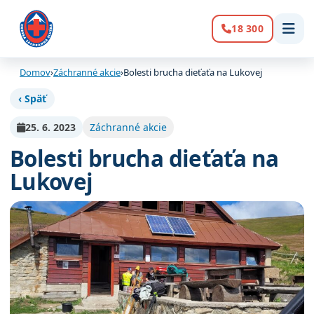
18 300
Volanie:
Domov
›
Záchranné akcie
›
Bolesti brucha dieťaťa na Lukovej
‹ Späť
25. 6. 2023
Záchranné akcie
Bolesti brucha dieťaťa na
Lukovej