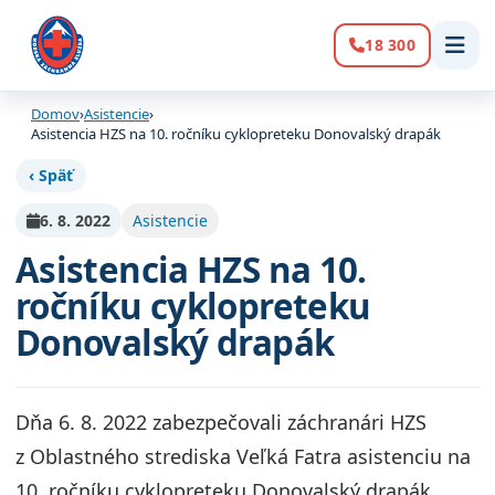
18 300
Volanie:
Domov
›
Asistencie
›
Asistencia HZS na 10. ročníku cyklopreteku Donovalský drapák
‹ Späť
6. 8. 2022
Asistencie
Asistencia HZS na 10.
ročníku cyklopreteku
Donovalský drapák
Dňa 6. 8. 2022 zabezpečovali záchranári HZS
z Oblastného strediska Veľká Fatra asistenciu na
10. ročníku cyklopreteku Donovalský drapák.