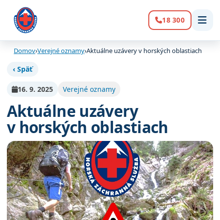
18 300
Volanie:
Domov
›
Verejné oznamy
›
Aktuálne uzávery v horských oblastiach
‹ Späť
16. 9. 2025
Verejné oznamy
Aktuálne uzávery
v horských oblastiach