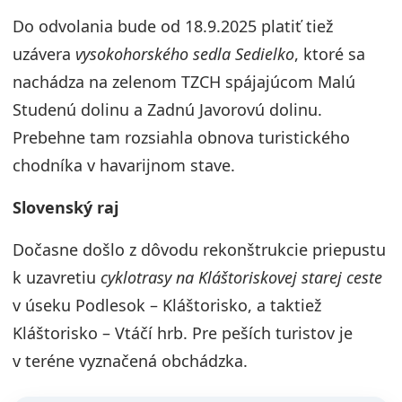
Do odvolania bude od 18.9.2025 platiť tiež
uzávera
vysokohorského sedla Sedielko
, ktoré sa
nachádza na zelenom TZCH spájajúcom Malú
Studenú dolinu a Zadnú Javorovú dolinu.
Prebehne tam rozsiahla obnova turistického
chodníka v havarijnom stave.
Slovenský raj
Dočasne došlo z dôvodu rekonštrukcie priepustu
k uzavretiu
cyklotrasy na Kláštoriskovej starej ceste
v úseku Podlesok – Kláštorisko, a taktiež
Kláštorisko – Vtáčí hrb. Pre peších turistov je
v teréne vyznačená obchádzka.