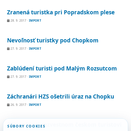
Zranená turistka pri Popradskom plese
28. 9. 2017
·
IMPORT
Nevoľnosť turistky pod Chopkom
27. 9. 2017
·
IMPORT
Zablúdení turisti pod Malým Rozsutcom
27. 9. 2017
·
IMPORT
Záchranári HZS ošetrili úraz na Chopku
26. 9. 2017
·
IMPORT
Pátranie po nezvestnom českom turistovi
SÚBORY COOKIES