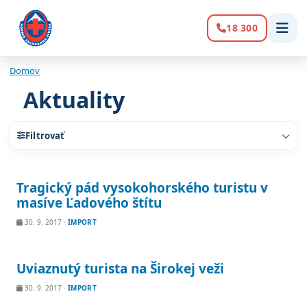
18 300
Volanie:
Domov
Aktuality
Filtrovať
Zoznam článkov
Tragický pád vysokohorského turistu v
masíve Ľadového štítu
30. 9. 2017
·
IMPORT
Uviaznutý turista na Širokej veži
30. 9. 2017
·
IMPORT