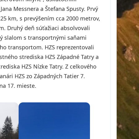
Jana Messnera a Štefana Spusty. Prvý
 25 km, s prevýšením cca 2000 metrov,
m. Druhý deň súťažiaci absolvovali
ský slalom s transportnými saňami
eho transportom. HZS reprezentovali
astného strediska HZS Západné Tatry a
ediska HZS Nízke Tatry. Z celkového
ranári HZS zo Západných Tatier 7.
na 17. mieste.