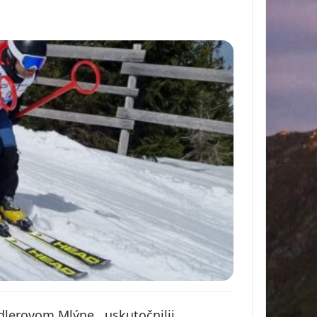
ndlerovom Mlýne , uskutočnilii