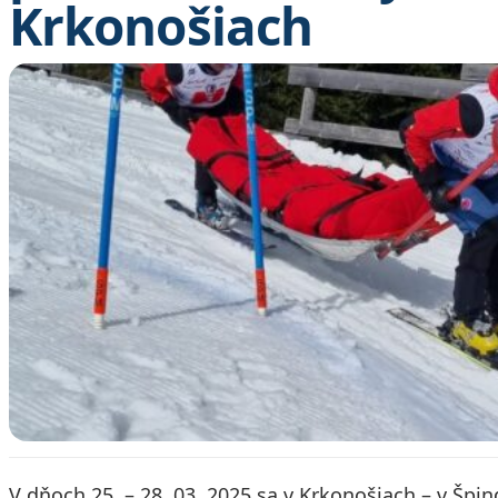
Krkonošiach
V dňoch 25. – 28. 03. 2025 sa v Krkonošiach – v Špi