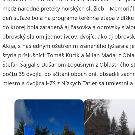
medzinárodné preteky horských služieb – Memoriál 
deň súťaže bola na programe terénna etapa v dĺžke
do ktorej bola zaradená aj časovka a obrovský slalo
obrovský slalom jednotlivcov, dvojíc, ako aj obrov
Akija, s následným ošetrením zraneného lyžiara a j
štyria príslušníci: Tomáš Kúcik a Milan Madaj z Obl
Štefan Šajgal s Dušanom Lopušným z Oblastného str
počtu 35 dvojíc, po sčítaní oboch dní, obsadili zách
miesto a dvojica HZS z Nízkych Tatier sa umiestnila 