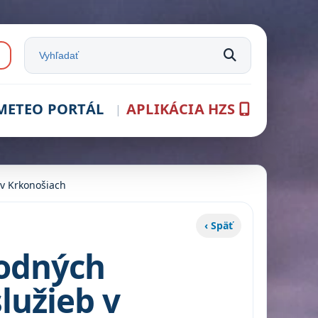
e:
Vyhľadať na stránke
METEO PORTÁL
APLIKÁCIA HZS
 v Krkonošiach
‹ Späť
rodných
lužieb v