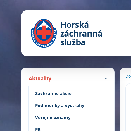
Horská
záchranná
služba
Do
Aktuality
›
Záchranné akcie
Podmienky a výstrahy
Verejné oznamy
PR