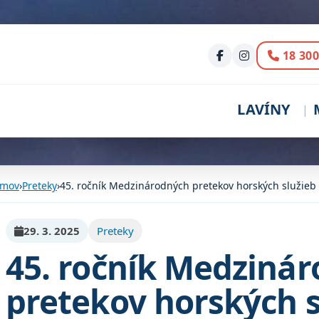
Volani
18 300
LAVÍNY
mov
›
Preteky
›
45. ročník Medzinárodných pretekov horských služieb
29. 3. 2025
Preteky
45. ročník Medziná
pretekov horských s