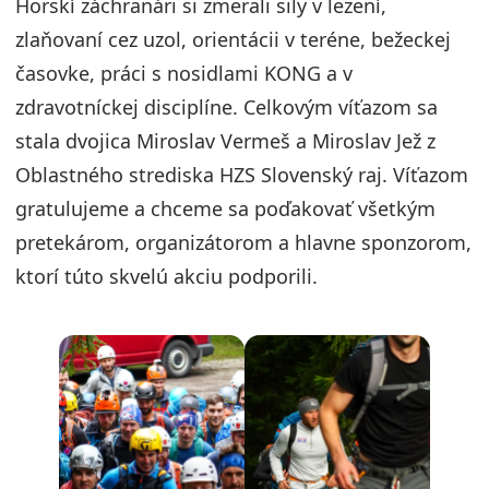
Horskí záchranári si zmerali sily v lezení,
zlaňovaní cez uzol, orientácii v teréne, bežeckej
časovke, práci s nosidlami KONG a v
zdravotníckej disciplíne. Celkovým víťazom sa
stala dvojica Miroslav Vermeš a Miroslav Jež z
Oblastného strediska HZS Slovenský raj. Víťazom
gratulujeme a chceme sa poďakovať všetkým
pretekárom, organizátorom a hlavne sponzorom,
ktorí túto skvelú akciu podporili.