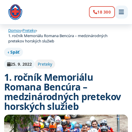
18 300
Volanie:
Domov
›
Preteky
›
1. ročník Memoriálu Romana Bencúra – medzinárodných
pretekov horských služieb
‹ Späť
25. 9. 2022
Preteky
1. ročník Memoriálu
Romana Bencúra –
medzinárodných pretekov
horských služieb