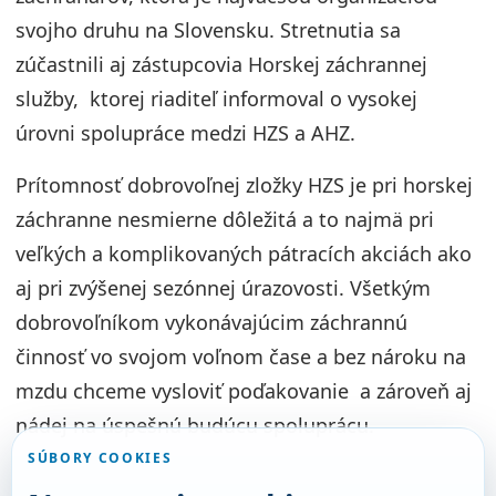
svojho druhu na Slovensku. Stretnutia sa
zúčastnili aj zástupcovia Horskej záchrannej
služby, ktorej riaditeľ informoval o vysokej
úrovni spolupráce medzi HZS a AHZ.
Prítomnosť dobrovoľnej zložky HZS je pri horskej
záchranne nesmierne dôležitá a to najmä pri
veľkých a komplikovaných pátracích akciách ako
aj pri zvýšenej sezónnej úrazovosti. Všetkým
dobrovoľníkom vykonávajúcim záchrannú
činnosť vo svojom voľnom čase a bez nároku na
mzdu chceme vysloviť poďakovanie a zároveň aj
nádej na úspešnú budúcu spoluprácu.
SÚBORY COOKIES