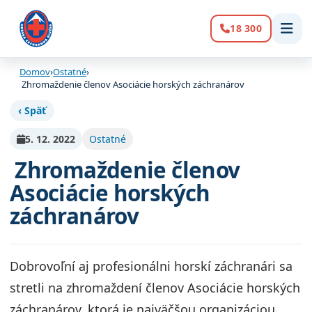
18 300
Volanie:
Domov
›
Ostatné
›
Zhromaždenie členov Asociácie horských záchranárov
‹ Späť
5. 12. 2022
Ostatné
Zhromaždenie členov
Asociácie horských
záchranárov
Dobrovoľní aj profesionálni horskí záchranári sa
stretli na zhromaždení členov Asociácie horských
záchranárov, ktorá je najväčšou organizáciou