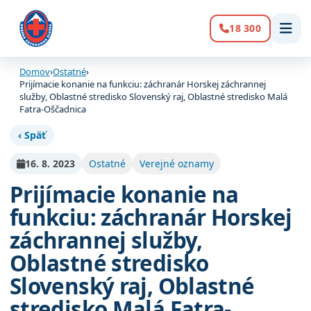
18 300
Volanie:
Domov
›
Ostatné
›
Prijímacie konanie na funkciu: záchranár Horskej záchrannej
služby, Oblastné stredisko Slovenský raj, Oblastné stredisko Malá
Fatra-Oščadnica
‹ Späť
16. 8. 2023
Ostatné
Verejné oznamy
Prijímacie konanie na
funkciu: záchranár Horskej
záchrannej služby,
Oblastné stredisko
Slovenský raj, Oblastné
stredisko Malá Fatra-