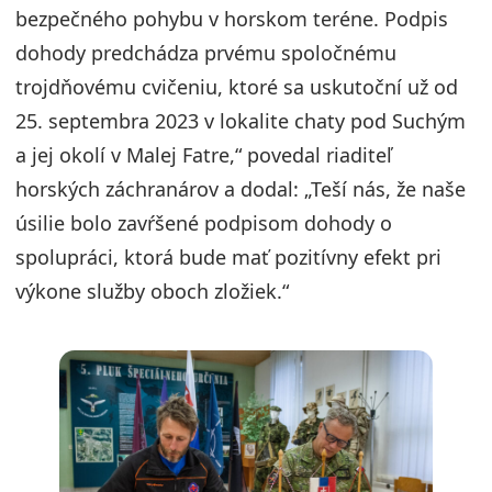
bezpečného pohybu v horskom teréne. Podpis
dohody predchádza prvému spoločnému
trojdňovému cvičeniu, ktoré sa uskutoční už od
25. septembra 2023 v lokalite chaty pod Suchým
a jej okolí v Malej Fatre,“ povedal riaditeľ
horských záchranárov a dodal: „Teší nás, že naše
úsilie bolo zavŕšené podpisom dohody o
spolupráci, ktorá bude mať pozitívny efekt pri
výkone služby oboch zložiek.“