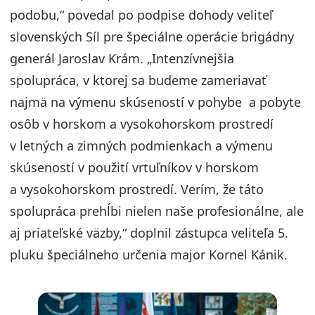
podobu,“ povedal po podpise dohody veliteľ
slovenských Síl pre špeciálne operácie brigádny
generál Jaroslav Krám. „Intenzívnejšia
spolupráca, v ktorej sa budeme zameriavať
najmä na výmenu skúseností v pohybe a pobyte
osôb v horskom a vysokohorskom prostredí
v letných a zimných podmienkach a výmenu
skúseností v použití vrtuľníkov v horskom
a vysokohorskom prostredí. Verím, že táto
spolupráca prehĺbi nielen naše profesionálne, ale
aj priateľské väzby,“ doplnil zástupca veliteľa 5.
pluku špeciálneho určenia major Kornel Kánik.