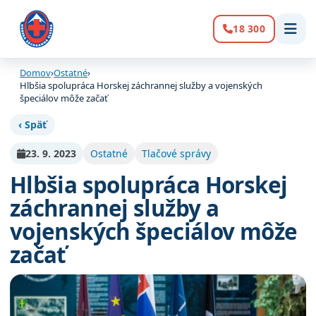
18 300
Volanie:
Domov
›
Ostatné
›
Hlbšia spolupráca Horskej záchrannej služby a vojenských
špeciálov môže začať
‹ Späť
23. 9. 2023
Ostatné
Tlačové správy
Hlbšia spolupráca Horskej
záchrannej služby a
vojenských špeciálov môže
začať