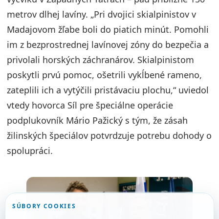
metrov dlhej lavíny. „Pri dvojici skialpinistov v
Madajovom žľabe boli do piatich minút. Pomohli
im z bezprostrednej lavínovej zóny do bezpečia a
privolali horských záchranárov. Skialpinistom
poskytli prvú pomoc, ošetrili vykĺbené rameno,
zateplili ich a vytýčili pristávaciu plochu,“ uviedol
vtedy hovorca Síl pre špeciálne operácie
podplukovník Mário Pažický s tým, že zásah
žilinských špeciálov potvrdzuje potrebu dohody o
spolupráci.
SÚBORY COOKIES