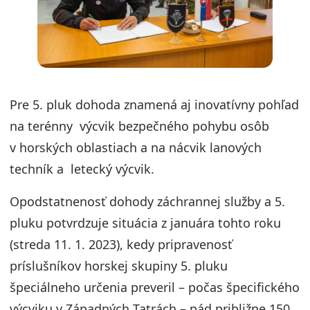
Pre 5. pluk dohoda znamená aj inovatívny pohľad
na terénny výcvik bezpečného pohybu osôb
v horských oblastiach a na nácvik lanových
techník a letecký výcvik.
Opodstatnenosť dohody záchrannej služby a 5.
pluku potvrdzuje situácia z januára tohto roku
(streda 11. 1. 2023), kedy pripravenosť
príslušníkov horskej skupiny 5. pluku
špeciálneho určenia preveril – počas špecifického
výcviku v Západných Tatrách – pád približne 150