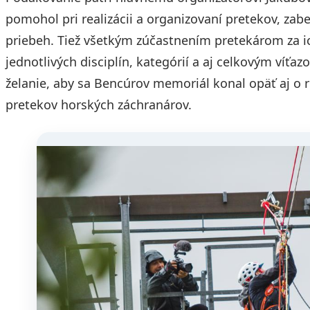
pomohol pri realizácii a organizovaní pretekov, zab
priebeh. Tiež všetkým zúčastnením pretekárom za ic
jednotlivých disciplín, kategórií a aj celkovým víťa
želanie, aby sa Bencúrov memoriál konal opäť aj o ro
pretekov horských záchranárov.