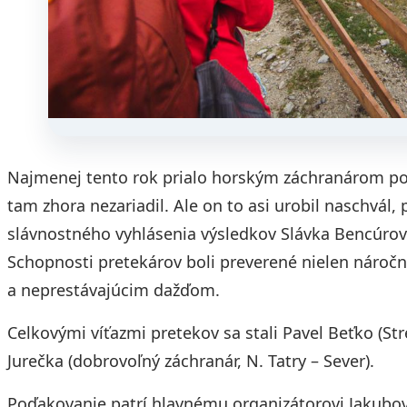
Najmenej tento rok prialo horským záchranárom poč
tam zhora nezariadil. Ale on to asi urobil naschvál,
slávnostného vyhlásenia výsledkov Slávka Bencúro
Schopnosti pretekárov boli preverené nielen náročno
a neprestávajúcim dažďom.
Celkovými víťazmi pretekov sa stali Pavel Beťko (St
Jurečka (dobrovoľný záchranár, N. Tatry – Sever).
Poďakovanie patrí hlavnému organizátorovi Jakubovi