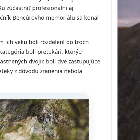
u zúčastniť profesionálni aj
ročník Bencúrovho memoriálu sa konal
om ich veku boli rozdelení do troch
kategória boli pretekári, ktorých
častnených dvojíc boli dve zastupujúce
reteky z dôvodu zranenia nebola