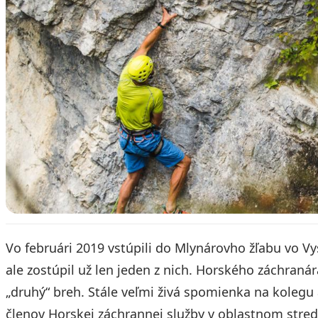
Vo februári 2019 vstúpili do Mlynárovho žľabu vo V
ale zostúpil už len jeden z nich. Horského záchran
„druhý“ breh. Stále veľmi živá spomienka na kolegu
členov Horskej záchrannej služby v oblastnom stredi