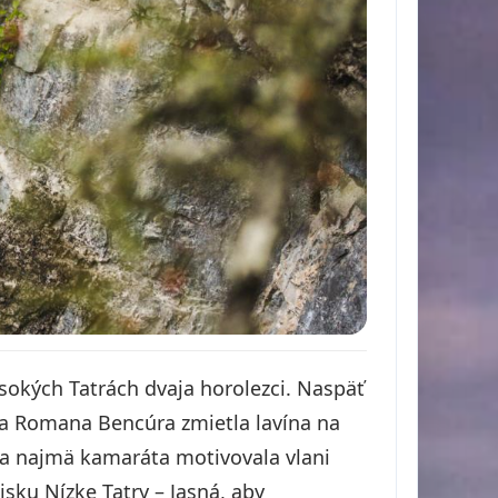
ysokých Tatrách dvaja horolezci. Naspäť
ára Romana Bencúra zmietla lavína na
 a najmä kamaráta motivovala vlani
sku Nízke Tatry – Jasná, aby