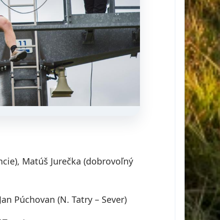
ncie), Matúš Jurečka (dobrovoľný
 Jan Púchovan (N. Tatry – Sever)