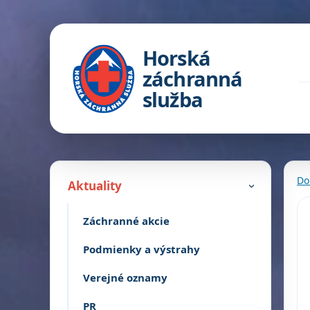
Horská
záchranná
služba
Do
Aktuality
›
Záchranné akcie
Podmienky a výstrahy
Verejné oznamy
PR