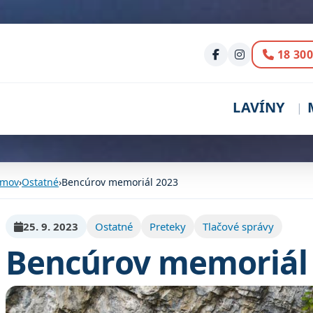
Volani
18 300
LAVÍNY
mov
›
Ostatné
›
Bencúrov memoriál 2023
25. 9. 2023
Ostatné
Preteky
Tlačové správy
Bencúrov memoriál