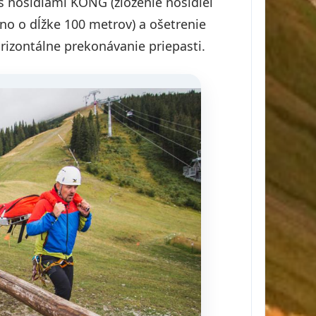
 s nosidlami KONG (zloženie nosidiel
ano o dĺžke 100 metrov) a ošetrenie
rizontálne prekonávanie priepasti.