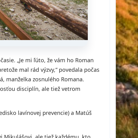
asie. „Je mi ľúto, že vám ho Roman
 pretože mal rád výzvy,“ povedala počas
vá, manželka zosnulého Romana.
sťou disciplín, ale tiež vetrom
redisko lavínovej prevencie) a Matúš
 Mikulášovi, ale tiež každému, kto