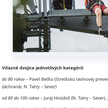
Víťazné dvojice jednotlivých kategórií:
do 80 rokov
– Pavel Beťko (Stredisko lavínovej preve
záchranár, N. Tatry – Sever)
od 80 do 100 rokov
– Juraj Hvizdoš (N. Tatry – Sever),