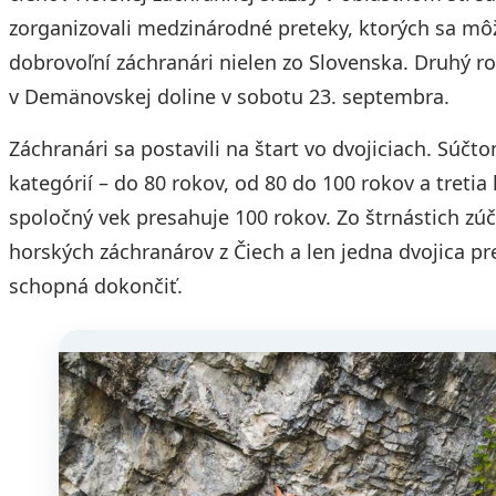
zorganizovali medzinárodné preteky, ktorých sa môž
dobrovoľní záchranári nielen zo Slovenska. Druhý 
v Demänovskej doline v sobotu 23. septembra.
Záchranári sa postavili na štart vo dvojiciach. Súčt
kategórií – do 80 rokov, od 80 do 100 rokov a tretia 
spoločný vek presahuje 100 rokov. Zo štrnástich zú
horských záchranárov z Čiech a len jedna dvojica p
schopná dokončiť.