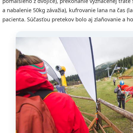
pomalšieho z dvojice), prekonanie vyznačenej trate
a nabalenie 50kg závažia), kufrovanie lana na čas (l
pacienta. Súčasťou pretekov bolo aj zlaňovanie a ho