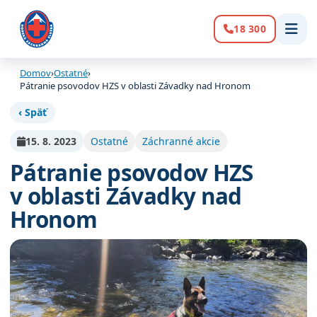
18 300
Volanie:
Domov
›
Ostatné
›
Pátranie psovodov HZS v oblasti Závadky nad Hronom
‹ Späť
15. 8. 2023
Ostatné
Záchranné akcie
Pátranie psovodov HZS
v oblasti Závadky nad
Hronom