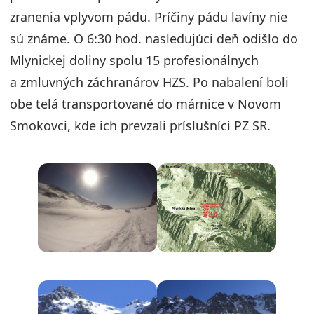
zranenia vplyvom pádu. Príčiny pádu lavíny nie
sú známe. O 6:30 hod. nasledujúci deň odišlo do
Mlynickej doliny spolu 15 profesionálnych
a zmluvných záchranárov HZS. Po nabalení boli
obe telá transportované do márnice v Novom
Smokovci, kde ich prevzali príslušníci PZ SR.