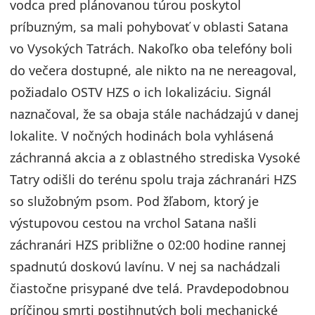
vodca pred plánovanou túrou poskytol
príbuzným, sa mali pohybovať v oblasti Satana
vo Vysokých Tatrách. Nakoľko oba telefóny boli
do večera dostupné, ale nikto na ne nereagoval,
požiadalo OSTV HZS o ich lokalizáciu. Signál
naznačoval, že sa obaja stále nachádzajú v danej
lokalite. V nočných hodinách bola vyhlásená
záchranná akcia a z oblastného strediska Vysoké
Tatry odišli do terénu spolu traja záchranári HZS
so služobným psom. Pod žľabom, ktorý je
výstupovou cestou na vrchol Satana našli
záchranári HZS približne o 02:00 hodine rannej
spadnutú doskovú lavínu. V nej sa nachádzali
čiastočne prisypané dve telá. Pravdepodobnou
príčinou smrti postihnutých boli mechanické