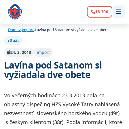
18 300
Volanie:
Domov
›
import
›
Lavína pod Satanom si vyžiadala dve obete
‹ Späť
24. 3. 2013
import
Lavína pod Satanom si
vyžiadala dve obete
Vo večerných hodinách 23.3.2013 bola na
oblastný dispečing HZS Vysoké Tatry nahlásená
nezvestnosť slovenského horského vodcu (49r)
s českým klientom (38r). Podľa informácií, ktoré