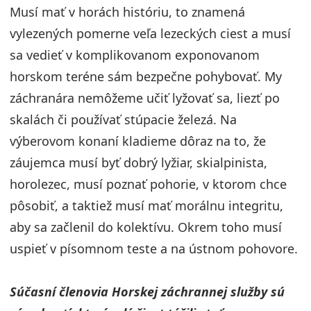
Musí mať v horách históriu, to znamená
vylezených pomerne veľa lezeckých ciest a musí
sa vedieť v komplikovanom exponovanom
horskom teréne sám bezpečne pohybovať. My
záchranára nemôžeme učiť lyžovať sa, liezť po
skalách či používať stúpacie železá. Na
výberovom konaní kladieme dôraz na to, že
záujemca musí byť dobrý lyžiar, skialpinista,
horolezec, musí poznať pohorie, v ktorom chce
pôsobiť, a taktiež musí mať morálnu integritu,
aby sa začlenil do kolektívu. Okrem toho musí
uspieť v písomnom teste a na ústnom pohovore.
Súčasní členovia Horskej záchrannej služby sú