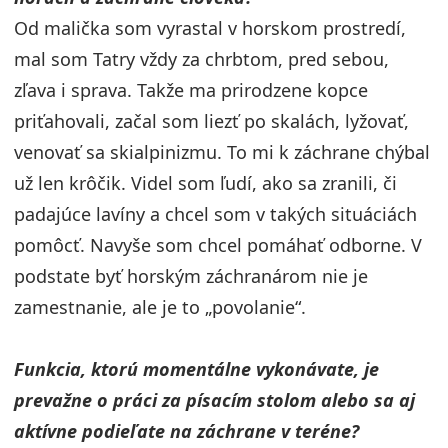
Od malička som vyrastal v horskom prostredí,
mal som Tatry vždy za chrbtom, pred sebou,
zľava i sprava. Takže ma prirodzene kopce
priťahovali, začal som liezť po skalách, lyžovať,
venovať sa skialpinizmu. To mi k záchrane chýbal
už len krôčik. Videl som ľudí, ako sa zranili, či
padajúce lavíny a chcel som v takých situáciách
pomôcť. Navyše som chcel pomáhať odborne. V
podstate byť horským záchranárom nie je
zamestnanie, ale je to „povolanie“.
Funkcia, ktorú momentálne vykonávate, je
prevažne o práci za písacím stolom alebo sa aj
aktívne podieľate na záchrane v teréne?