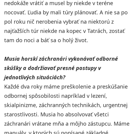
nedokáže vrátiť a musel by niekde v teréne
nocovať. Ľudia by mali túry plánovať. A nie sa po
pol roku nič nerobenia vybrať na niektorú z
najťažších túr niekde na kopec v Tatrách, zostať
tam do noci a báť sa o holý život.
Musia horskí záchranári vykonávať odborné
skúšky a dodržiavať presné postupy v
jednotlivých situáciách?
Každé dva roky máme preškolenie a preskúšanie
odbornej spôsobilosti napríklad v lezení,
skialpinizme, záchranných technikách, urgentnej
starostlivosti. Musia ho absolvovať všetci
záchranári vrátane mňa a môjho zástupcu. Máme
manuály, v ktorých sú popísané základné