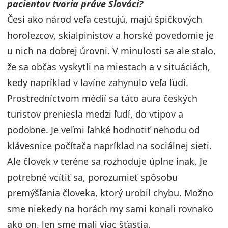
pacientov tvoria práve Slováci?
Česi ako národ veľa cestujú, majú špičkových
horolezcov, skialpinistov a horské povedomie je
u nich na dobrej úrovni. V minulosti sa ale stalo,
že sa občas vyskytli na miestach a v situáciách,
kedy napríklad v lavíne zahynulo veľa ľudí.
Prostredníctvom médií sa táto aura českých
turistov preniesla medzi ľudí, do vtipov a
podobne. Je veľmi ľahké hodnotiť nehodu od
klávesnice počítača napríklad na sociálnej sieti.
Ale človek v teréne sa rozhoduje úplne inak. Je
potrebné vcítiť sa, porozumieť spôsobu
premýšľania človeka, ktorý urobil chybu. Možno
sme niekedy na horách my sami konali rovnako
ako on, len sme mali viac šťastia.