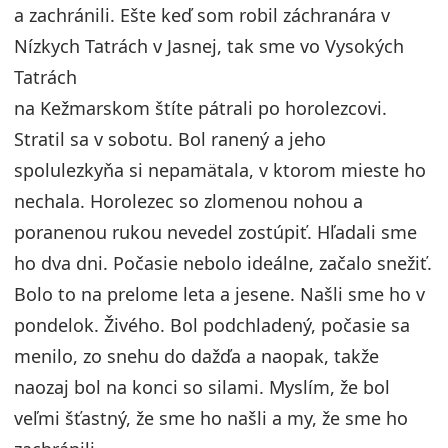
a zachránili. Ešte keď som robil záchranára v
Nízkych Tatrách v Jasnej, tak sme vo Vysokých
Tatrách
na Kežmarskom štíte pátrali po horolezcovi.
Stratil sa v sobotu. Bol ranený a jeho
spolulezkyňa si nepamätala, v ktorom mieste ho
nechala. Horolezec so zlomenou nohou a
poranenou rukou nevedel zostúpiť. Hľadali sme
ho dva dni. Počasie nebolo ideálne, začalo snežiť.
Bolo to na prelome leta a jesene. Našli sme ho v
pondelok. Živého. Bol podchladený, počasie sa
menilo, zo snehu do dažďa a naopak, takže
naozaj bol na konci so silami. Myslím, že bol
veľmi šťastný, že sme ho našli a my, že sme ho