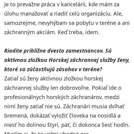
Je to prevažne práca v kancelárii, kde mám za
úlohu manažovať a riadiť celú organizáciu. Ale,
samozrejme, nevyhýbam sa pobytu v teréne a ani
záchranným akciám. Keď treba, idem.
Riadite približne dvesto zamestnancov. Sú
aktívnou zložkou Horskej záchrannej služby ženy,
ktoré sa zúčastňujú zásahov v teréne?
Zatiaľ sú ženy aktívnou zložkou horskej
záchrannej služby len dobrovoľne. Pokiaľ ide o
profesionálnych horských záchranárov, medzi
nimi ženy zatiaľ nie sú. Záchranári musia dvíhať
bremená, dokázať vyložiť človeka na nosidlá a
niesť ho dolinou štyri, päť, či dokonca šesť hodín.