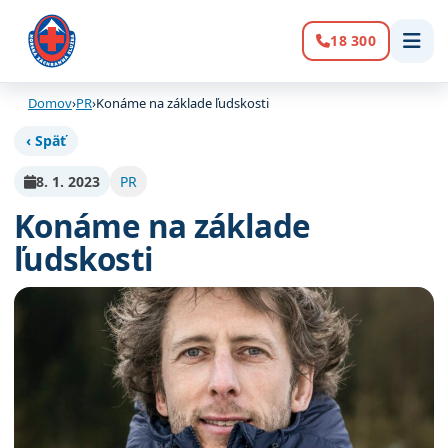
18 300
Volanie:
Domov
›
PR
›
Konáme na základe ľudskosti
‹ Späť
8. 1. 2023
PR
Konáme na základe
ľudskosti