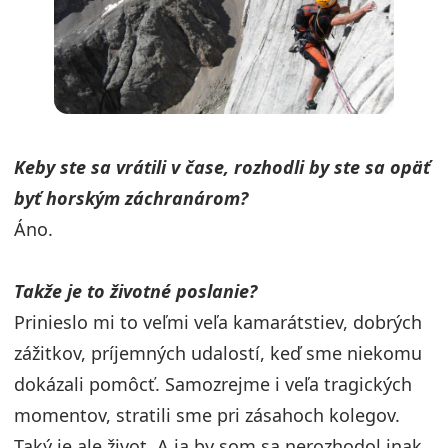
Keby ste sa vrátili v čase, rozhodli by ste sa opäť
byť horským záchranárom?
Áno.
Takže je to životné poslanie?
Prinieslo mi to veľmi veľa kamarátstiev, dobrých
zážitkov, príjemných udalostí, keď sme niekomu
dokázali pomôcť. Samozrejme i veľa tragických
momentov, stratili sme pri zásahoch kolegov.
Taký je ale život. A ja by som sa nerozhodol inak.