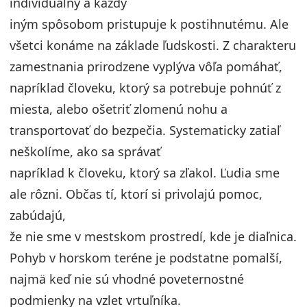
individuálny a každý
iným spôsobom pristupuje k postihnutému. Ale
všetci konáme na základe ľudskosti. Z charakteru
zamestnania prirodzene vyplýva vôľa pomáhať,
napríklad človeku, ktorý sa potrebuje pohnúť z
miesta, alebo ošetriť zlomenú nohu a
transportovať do bezpečia. Systematicky zatiaľ
neškolíme, ako sa správať
napríklad k človeku, ktorý sa zľakol. Ľudia sme
ale rôzni. Občas tí, ktorí si privolajú pomoc,
zabúdajú,
že nie sme v mestskom prostredí, kde je diaľnica.
Pohyb v horskom teréne je podstatne pomalší,
najmä keď nie sú vhodné poveternostné
podmienky na vzlet vrtuľníka.