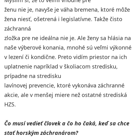
Myslím si, že to veľmi vhodné pre
ženu nie je, navyše je váha bremena, ktoré môže
žena niesť, ošetrená i legislatívne. Takže čisto
záchranná
zložka pre ne ideálna nie je. Ale ženy sa hlásia na
naše výberové konania, mnohé sú veľmi výkonné
v lezení či kondične. Preto vidím priestor na ich
uplatnenie napríklad v školiacom stredisku,
prípadne na stredisku
lavínovej prevencie, ktoré vykonáva záchranné
akcie, ale v menšej miere než ostatné strediská
HZS.
Čo musí vedieť človek a čo ho čaká, keď sa chce
stať horským záchranárom?