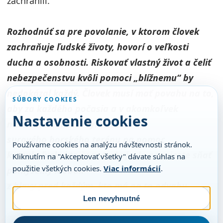
zachránili.
Rozhodnúť sa pre povolanie, v ktorom človek
zachraňuje ľudské životy, hovorí o veľkosti
ducha a osobnosti. Riskovať vlastný život a čeliť
nebezpečenstvu kvôli pomoci „blížnemu“ by
nedokázal každý. Človek musí mať povahu na to,
SÚBORY COOKIES
aby za každého počasia a v akomkoľvek
Nastavenie cookies
momente dokázal vyraziť do
surového horského terénu na pomoc
Používame cookies na analýzu návštevnosti stránok.
komukoľvek, kto ju potrebuje. Je na mieste sňať
Kliknutím na "Akceptovať všetky" dávate súhlas na
použitie všetkých cookies.
Viac informácií
.
pomyselný klobúk
z hlavy pred každým, kto má na to odvahu.
Len nevyhnutné