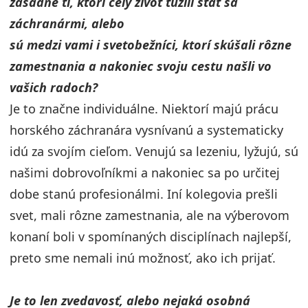
zásadne tí, ktorí celý život túžili stať sa
záchranármi, alebo
sú medzi vami i svetobežníci, ktorí skúšali rôzne
zamestnania a nakoniec svoju cestu našli vo
vašich radoch?
Je to značne individuálne. Niektorí majú prácu
horského záchranára vysnívanú a systematicky
idú za svojím cieľom. Venujú sa lezeniu, lyžujú, sú
našimi dobrovoľníkmi a nakoniec sa po určitej
dobe stanú profesionálmi. Iní kolegovia prešli
svet, mali rôzne zamestnania, ale na výberovom
konaní boli v spomínaných disciplínach najlepší,
preto sme nemali inú možnosť, ako ich prijať.
Je to len zvedavosť, alebo nejaká osobná