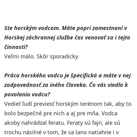
Ste horským vodcom. Máte popri zamestnaní v
Horskej záchrannej službe čas venovať sa i tejto
činnosti?
Veľmi málo. Skôr sporadicky.
Práca horského vodcu je špecifická a máte v nej
zodpovednosť za iného člov
eka. Čo vás viedlo k
povolaniu vodcu?
Vedieť ľudí previesť horským terénom tak, aby to
bolo bezpečné pre nich a aj pre mňa. Vodca
akoby nahrádzal feratu. Feraty sú fajn, ale sú
trochu násilné v tom, že sa lano natiahne i v