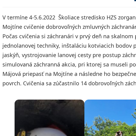
V termíne 4-5.6.2022 Školiace stredisko HZS zorgan
Mojtíne cvičenie dobrovoľných zmluvných záchranár
Počas cvičenia si záchranári v prvý deň na skalnom p
jednolanovej techniky, inštaláciu kotviacich bodov
jaskýň, vystrojovanie lanovej cesty pre postup zách
simulovaná záchranná akcia, pri ktorej sa museli po
Májová priepasť na Mojtíne a následne ho bezpečne
povrch. Cvičenia sa zúčastnilo 14 dobrovoľných zách