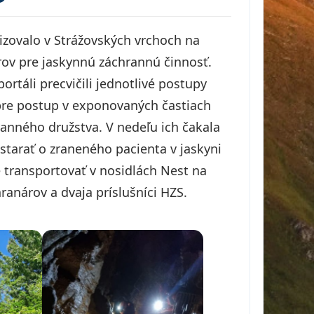
izovalo v Strážovských vrchoch na
ov pre jaskynnú záchrannú činnosť.
ortáli precvičili jednotlivé postupy
 pre postup v exponovaných častiach
ranného družstva. V nedeľu ich čakala
starať o zraneného pacienta v jaskyni
 transportovať v nosidlách Nest na
ranárov a dvaja príslušníci HZS.