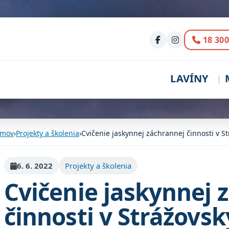
Volani
18 300
LAVÍNY
mov
›
Projekty a školenia
›
Cvičenie jaskynnej záchrannej činnosti v S
6. 6. 2022
Projekty a školenia
Cvičenie jaskynnej 
činnosti v Strážovs