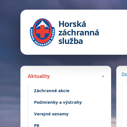
Horská
záchranná
služba
Do
Aktuality
›
Záchranné akcie
Podmienky a výstrahy
Verejné oznamy
PR