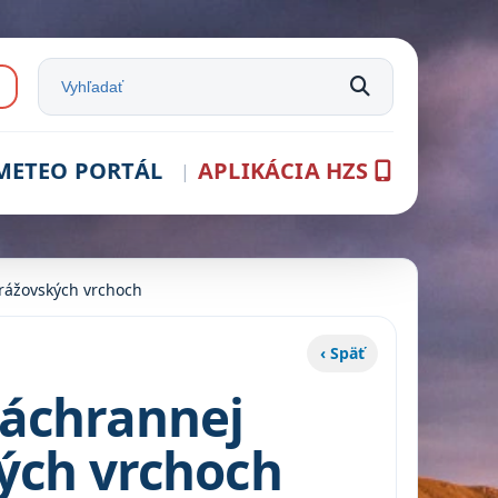
e:
Vyhľadať na stránke
METEO PORTÁL
APLIKÁCIA HZS
trážovských vrchoch
‹ Späť
záchrannej
kých vrchoch