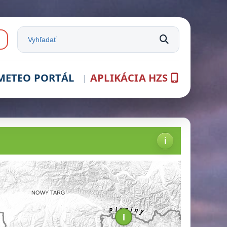
e:
Vyhľadať na stránke
METEO PORTÁL
APLIKÁCIA HZS
vodná stránka
i
i