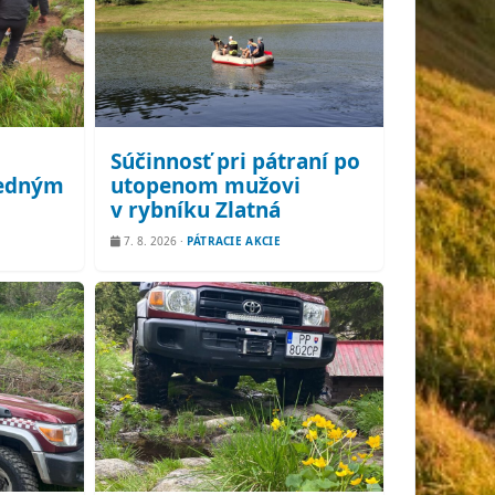
Súčinnosť pri pátraní po
redným
utopenom mužovi
v rybníku Zlatná
7. 8. 2026
·
PÁTRACIE AKCIE