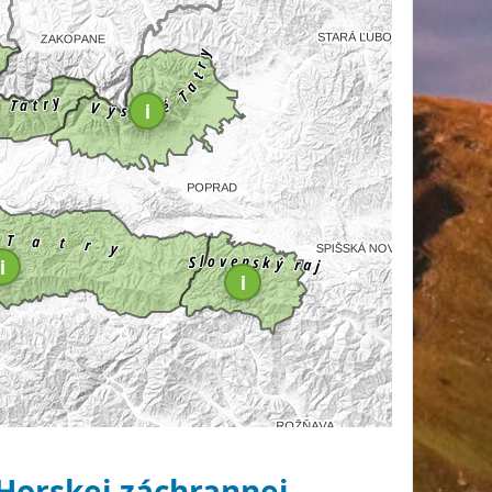
i
i
i
Horskej záchrannej