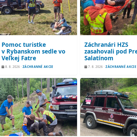
Pomoc turistke
Záchranári HZS
v Rybanskom sedle vo
zasahovali pod P
Veľkej Fatre
Salatínom
8. 8. 2026
·
ZÁCHRANNÉ AKCIE
7. 8. 2026
·
ZÁCHRANNÉ AKCIE