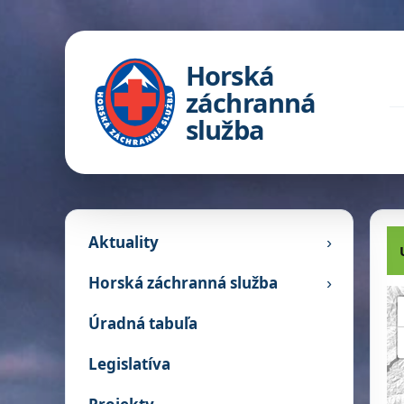
Horská
záchranná
služba
Aktuality
›
H
Horská záchranná služba
›
Úradná tabuľa
Legislatíva