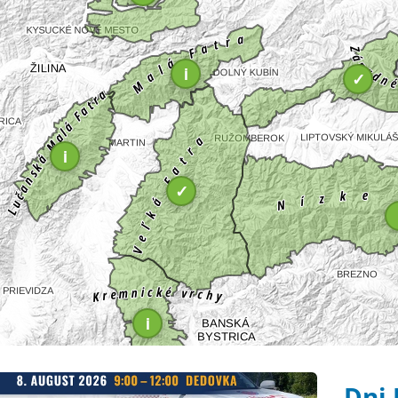
i
✓
i
✓
i
Dni 
Hlavný článok