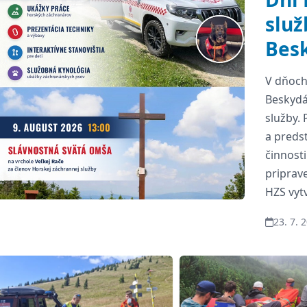
služ
Bes
V dňoch
Beskydá
služby. 
a predst
činnost
priprav
HZS vytv
nedeľu 
23. 7. 
Najnovšie aktuality