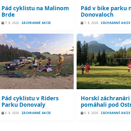
Pád cyklistu na Malinom
Pád v bike parku 
Brde
Donovaloch
7. 8. 2026
·
ZÁCHRANNÉ AKCIE
7. 8. 2026
·
ZÁCHRANNÉ AKCIE
Pád cyklistu v Riders
Horskí záchranári
Parku Donovaly
pomáhali pod Ost
6. 8. 2026
·
ZÁCHRANNÉ AKCIE
6. 8. 2026
·
ZÁCHRANNÉ AKCIE