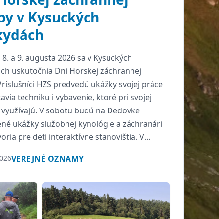
by v Kysuckých
kydách
 8. a 9. augusta 2026 sa v Kysuckých
ch uskutočnia Dni Horskej záchrannej
Príslušníci HZS predvedú ukážky svojej práce
avia techniku i vybavenie, ktoré pri svojej
i využívajú. V sobotu budú na Dedovke
ené ukážky služobnej kynológie a záchranári
oria pre deti interaktívne stanovištia. V
bude na vrchole Veľkej […]
2026
VEREJNÉ OZNAMY