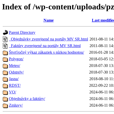
Index of /wp-content/uploads/p
Name
Last modifie
Parent Directory
_Objednávky zverejnené na portály MV SR.html
2011-08-11 14
_Faktúry zverejnené na portály MV SR.html
2011-08-11 14
Štvrťročný výkaz zákaziek s nízkou hodnotou/
2016-01-28 14
Polygon/
2018-03-05 12
Meteo/
2018-07-30 13
Odstrely/
2018-07-30 13
Jasna/
2018-08-10 11
RDST/
2022-09-22 10
VO/
2024-06-11 06
Objednávky a faktúry/
2024-06-11 06
Zmluvy/
2024-06-11 06