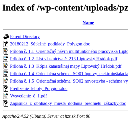
Index of /wp-content/uploads/p
Name
Parent Directory
20180212_Súťažné_podklady_Polygon.doc
Príloha č. 1.1_Orientačný návrh multifunkčného pracoviska Lip
Príloha č. 1.2_List vlastníctva č. 213 Liptovský Hrádok.pdf
Príloha č. 1.3_Kópia katastrálnej mapy Liptovský Hrádok.pdf
Príloha č. 1.4_Orientačná schéma_SO01 úpravy_elektroinštalácia
Príloha č. 1.5_Orientačná schéma_SO02 novostavba - schéma vyu
Predlzenie_lehoty_Polygon.doc
Vysvetlenie_č_1.pdf
Zapisnica_z_obhliadky_miesta_dodania_predmetu_zákazky.doc
Apache/2.4.52 (Ubuntu) Server at hzs.sk Port 80