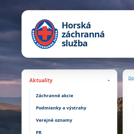
Horská
záchranná
služba
Do
Aktuality
›
Záchranné akcie
Podmienky a výstrahy
Verejné oznamy
PR