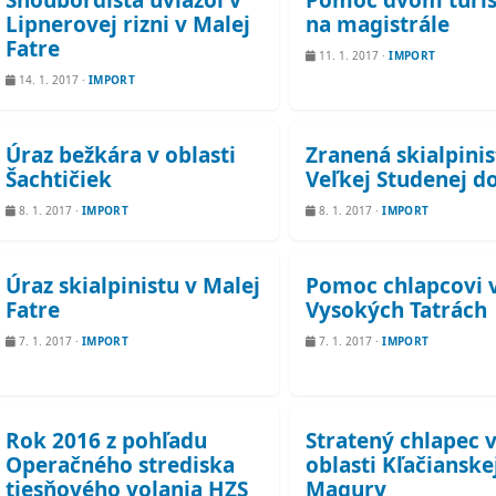
Snoubordista uviazol v
Pomoc dvom turi
Lipnerovej rizni v Malej
na magistrále
Fatre
11. 1. 2017
·
IMPORT
14. 1. 2017
·
IMPORT
Úraz bežkára v oblasti
Zranená skialpini
Šachtičiek
Veľkej Studenej d
8. 1. 2017
·
IMPORT
8. 1. 2017
·
IMPORT
Úraz skialpinistu v Malej
Pomoc chlapcovi 
Fatre
Vysokých Tatrách
7. 1. 2017
·
IMPORT
7. 1. 2017
·
IMPORT
Rok 2016 z pohľadu
Stratený chlapec 
Operačného strediska
oblasti Kľačianske
tiesňového volania HZS
Magury