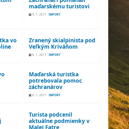
stom
Záchranári pomáhali
maďarskému turistovi
9. 1. 2017
·
IMPORT
stka vo
Zranený skialpinista pod
oline
Veľkým Kriváňom
8. 1. 2017
·
IMPORT
vo
Maďarská turistka
potrebovala pomoc
záchranárov
6. 1. 2017
·
IMPORT
v
Turista podcenil
j
aktuálne podmienky v
Malej Fatre