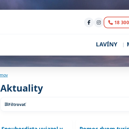
Volani
18 300
LAVÍNY
mov
Aktuality
Filtrovať
Zoznam článkov