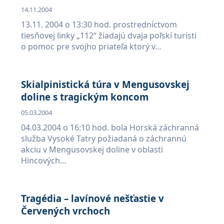
14.11.2004
13.11. 2004 o 13:30 hod. prostredníctvom
tiesňovej linky „112“ žiadajú dvaja poľskí turisti
o pomoc pre svojho priateľa ktorý v…
Skialpinistická túra v Mengusovskej
doline s tragickým koncom
05.03.2004
04.03.2004 o 16:10 hod. bola Horská záchranná
služba Vysoké Tatry požiadaná o záchrannú
akciu v Mengusovskej doline v oblasti
Hincových…
Tragédia – lavínové nešťastie v
Červených vrchoch