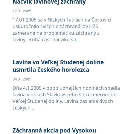
Nácvik lavínovej záchrany
17.01.2005
17.01.2005 sa v Nízkych Tatrách na Čertovici
uskutočnilo cvičenie záchranárov HZS
zamerané na problematiku záchrany z
lavíny.Druhá časť nácviku sa…
Lavína vo Veľkej Studenej doline
usmrtila českého horolezca
04.01.2005
Dňa 4.1.2005 v popoludnajších hodinách spadla
lavína v oblasti Slavkovského štítu smerom do
Veľkej Studenej doliny. Lavína zasiahla dvoch
českých…
Záchranná akcia pod Vysokou