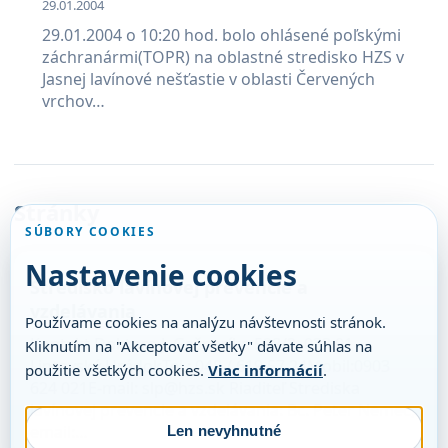
29.01.2004
29.01.2004 o 10:20 hod. bolo ohlásené poľskými
záchranármi(TOPR) na oblastné stredisko HZS v
Jasnej lavínové nešťastie v oblasti Červených
vrchov…
Stránky
SÚBORY COOKIES
Nastavenie cookies
Stredisko lavínovej prevencie a
vzdelávania
Používame cookies na analýzu návštevnosti stránok.
Kontakt Doktora J. Gašperíka 598/2, 033 01
Kliknutím na "Akceptovať všetky" dávate súhlas na
Liptovský HrádokTel.: 048 / 619 57 24Mobil:0903
použitie všetkých cookies.
Viac informácií
.
624 021E-mail: slp@hzs.sk Riaditeľ Strediska
lavínovej prevencie a vzdelávania: Bc. Peter Nemec,
email:…
Len nevyhnutné