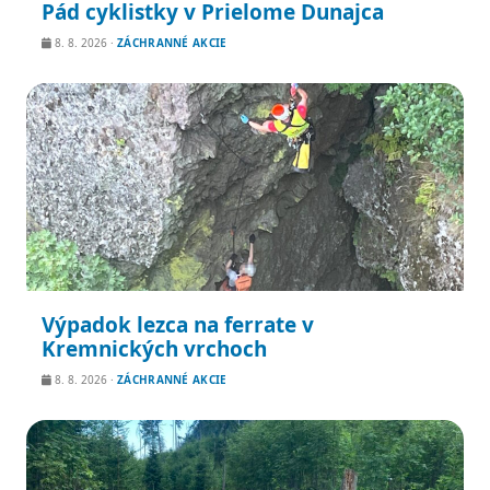
Pád cyklistky v Prielome Dunajca
8. 8. 2026
·
ZÁCHRANNÉ AKCIE
Výpadok lezca na ferrate v
Kremnických vrchoch
8. 8. 2026
·
ZÁCHRANNÉ AKCIE