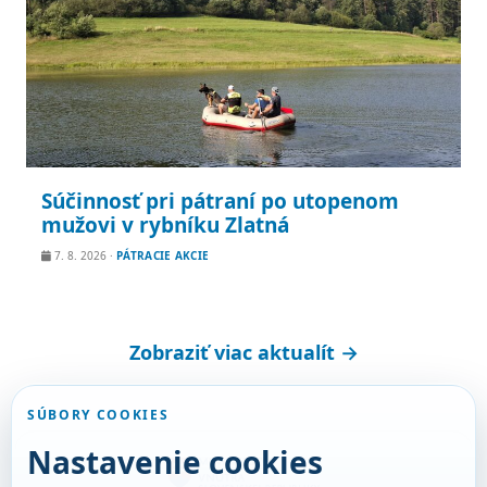
Súčinnosť pri pátraní po utopenom
mužovi v rybníku Zlatná
7. 8. 2026
·
PÁTRACIE AKCIE
Zobraziť viac aktualít →
SÚBORY COOKIES
Nastavenie cookies