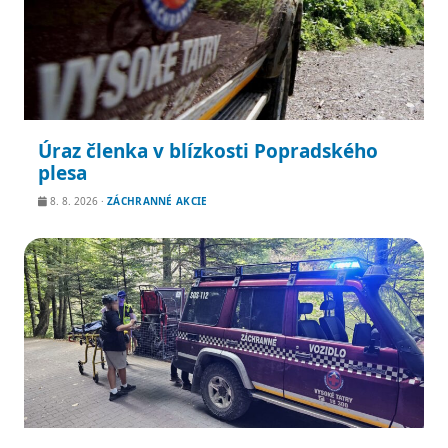
Úraz členka v blízkosti Popradského
plesa
8. 8. 2026
·
ZÁCHRANNÉ AKCIE