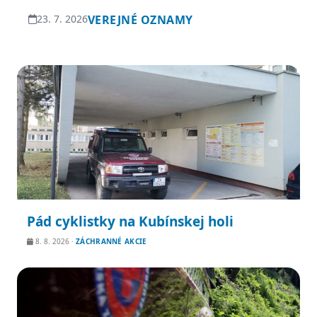
stanovištia. V nedeľu bude na vrchole Veľkej […]
23. 7. 2026
VEREJNÉ OZNAMY
Najnovšie aktuality
Pád cyklistky na Kubínskej holi
8. 8. 2026
·
ZÁCHRANNÉ AKCIE